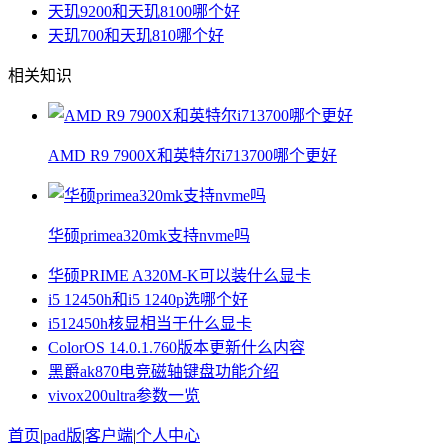
天玑9200和天玑8100哪个好
天玑700和天玑810哪个好
相关知识
AMD R9 7900X和英特尔i713700哪个更好
华硕primea320mk支持nvme吗
华硕PRIME A320M-K可以装什么显卡
i5 12450h和i5 1240p选哪个好
i512450h核显相当于什么显卡
ColorOS 14.0.1.760版本更新什么内容
黑爵ak870电竞磁轴键盘功能介绍
vivox200ultra参数一览
首页
|
pad版
|
客户端
|
个人中心