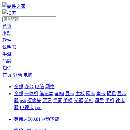
首页
驱动
软件
说明书
手游
品牌
知识
首页
驱动
电脑
全部
办公
电脑
网络
全部
一体机
笔记本
音响
显卡
主板
网卡
声卡
硬盘
显示
器
usb
摄像头
蓝牙
手写
手柄
光驱
鼠标
键盘
手机
读卡
器
电视卡
cpu
英伟达560.81驱动下载